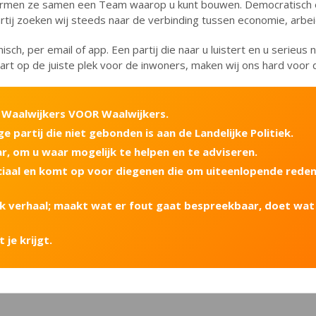
rmen ze samen een Team waarop u kunt bouwen. Democratisch en 
rtij zoeken wij steeds naar de verbinding tussen economie, arbeid
onisch, per email of app. Een partij die naar u luistert en u serieus 
rt op de juiste plek voor de inwoners, maken wij ons hard voor
AN Waalwijkers VOOR Waalwijkers.
ige partij die niet gebonden is aan de Landelijke Politiek.
aar, om u waar mogelijk te helpen en te adviseren.
sociaal en komt op voor diegenen die om uiteenlopende redene
lijk verhaal; maakt wat er fout gaat bespreekbaar, doet wat
t je krijgt.