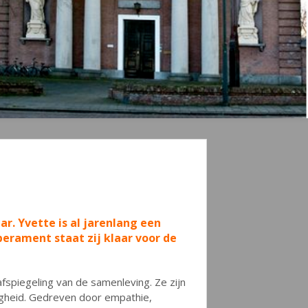
ar. Yvette is al jarenlang een
erament staat zij klaar voor de
 afspiegeling van de samenleving. Ze zijn
igheid. Gedreven door empathie,