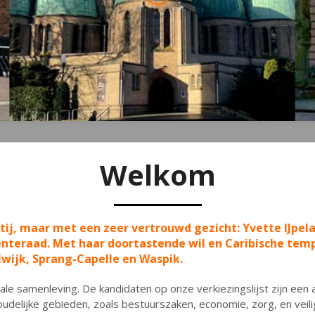
Welkom
rtij, maar met een zeer vertrouwd gezicht: Yvette IJpela
teraad. Met haar doortastende wil en Caribische temp
wijk, Sprang-Capelle en Waspik.
okale samenleving. De kandidaten op onze verkiezingslijst zijn een
delijke gebieden, zoals bestuurszaken, economie, zorg, en veil